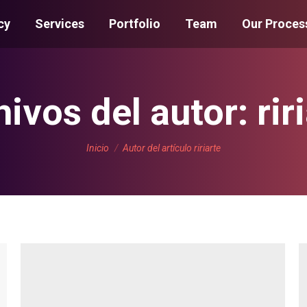
cy
Services
Portfolio
Team
Our Proces
hivos del autor:
rir
Estás aquí:
Inicio
Autor del artículo ririarte