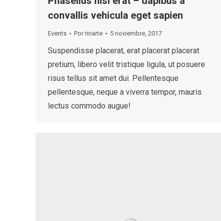
Phasellus nisl erat – dapibus a
convallis vehicula eget sapien
Events
Por
ririarte
5 noviembre, 2017
Suspendisse placerat, erat placerat placerat
pretium, libero velit tristique ligula, ut posuere
risus tellus sit amet dui. Pellentesque
pellentesque, neque a viverra tempor, mauris
lectus commodo augue!