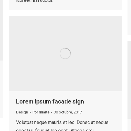
laoreet nisl auctor.
Lorem ipsum facade sign
Design
Por
ririarte
30 octubre, 2017
Volutpat neque mauris et leo. Donec at neque
egestas, feugiat leo eget, ultrices orci.